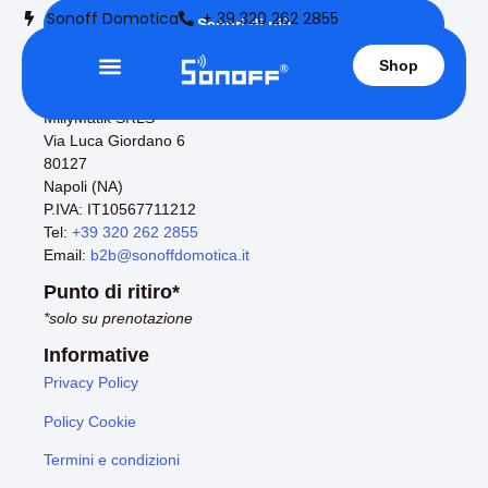
Sonoff Domotica
+ 39 320 262 2855
Scopri di più
Shop
Informazioni di contatto
MillyMatik SRLS
Via Luca Giordano 6
80127
Napoli (NA)
P.IVA: IT10567711212
Tel:
+39 320 262 2855
Email:
b2b@sonoffdomotica.it
Punto di ritiro*
*solo su prenotazione
Informative
Privacy Policy
Policy Cookie
Termini e condizioni